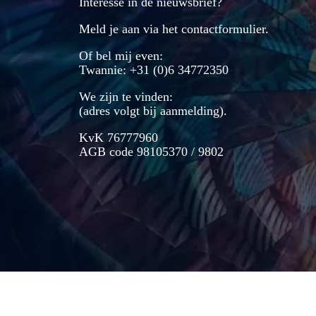
Interesse in de nieuwsbrief?
Meld je aan via het contactformulier.
Of bel mij even:
Twannie: +31 (0)6 34772350
We zijn te vinden:
(adres volgt bij aanmelding).
KvK 76777960
AGB code 98105370 / 9802