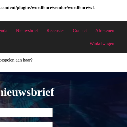
-content/plugins/wordfence/vendor/wordfence/wf-
enda
Nieuwsbrief
Recensies
Contact
Afrekenen
 Met een aantal inzichten ben ik nu aan de slag en het heeft mij op een
Winkelwagen
orspelen aan haar?
ieuwsbrief