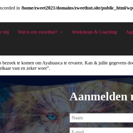
 exceeded in
/home/zweet2021/domains/zweethut.site/public_html/wp
nu aan de slag
r mij
Wat is een zweethut?
Workshops & Coaching
Ag
illende opzichten en ik kijk er zeker met een positief gevoel op terug.
 op bezoek te komen om Ayahuasca te ervaren. Kan ik jullie gegevens do
elkaar vast en zeker weer”.
Aanmelden n