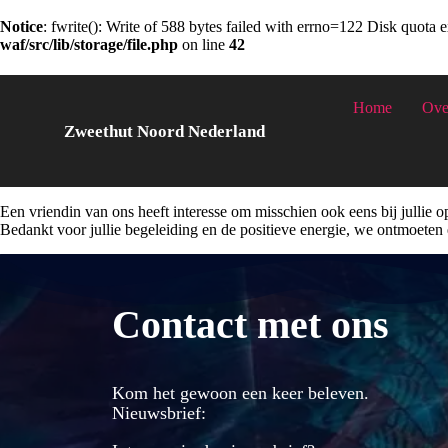
Notice
: fwrite(): Write of 588 bytes failed with errno=122 Disk quota
waf/src/lib/storage/file.php
on line
42
Met een aantal inzichten ben ik 
Home
Ove
Zweethut Noord Nederland
“Hier gaat het goed hoor. De ceremonie was voor mij bijzonder in versch
bepaalde manier ook rust gebracht.
Een vriendin van ons heeft interesse om misschien ook eens bij jullie
Bedankt voor jullie begeleiding en de positieve energie, we ontmoeten 
Contact met ons
Kom het gewoon een keer beleven.
Nieuwsbrief: